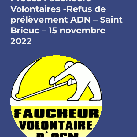
Volontaires -Refus de
prélèvement ADN – Saint
Brieuc – 15 novembre
2022