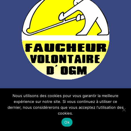
Nous utilisons des cookies pour vous garantir la meilleure
Publié
Catégories
Étiquettes
19 septembre 2022
ADN
,
citoyenneté
,
OGM
ADN
,
expérience sur notre site. Si vous continuez à utiliser ce
le
faucheurs
,
faucheurs volontaires
,
prélévement d'ADN
,
dernier, nous considérerons que vous acceptez l'utilisation des
sur
proces
,
Saint-Brieuc
,
st-Brieuc
Laisser un commentaire
cookies.
Procè
Ok
Fauch
Volont