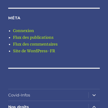
MÉTA
Connexion
Flux des publications
Flux des commentaires
Site de WordPress-FR
ouvrir
Covid-Infos
le
sous-
menu
ouvrir
Nos droits