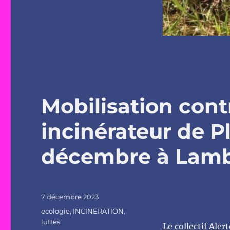
Mobilisation cont
incinérateur de P
décembre à Lamb
Publié
7 décembre 2023
le
Catégories
ecologie
,
INCINERATION
,
luttes
Le collectif Ale