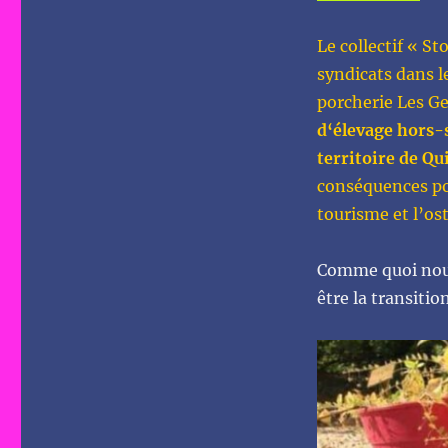
Le collectif « S
syndicats dans l
porcherie Les Ge
d‘élevage hors-s
territoire de Q
conséquences pour
tourisme et l’os
Comme quoi nous
être la transiti