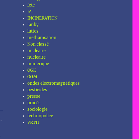
fete
IA
INCINERATION
Linky
luttes
methanisation
Non classé
nucléaire
nucleaire
numerique
OGK
OGM
ondes electromagnétiques
pesticides
presse
procès
sociologie
 –
technopolice
t
.
VRTH
r