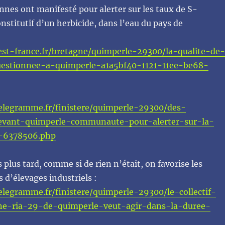
nnes ont manifesté pour alerter sur les taux de S-
nstitutif d’un herbicide, dans l’eau du pays de
st-france.fr/bretagne/quimperle-29300/la-qualite-de-
uestionnee-a-quimperle-a1a5bf40-1121-11ee-be68-
elegramme.fr/finistere/quimperle-29300/des-
evant-quimperle-communaute-pour-alerter-sur-la-
u-6378506.php
 plus tard, comme si de rien n’était, on favorise les
d’élevages industriels :
elegramme.fr/finistere/quimperle-29300/le-collectif-
ne-ria-29-de-quimperle-veut-agir-dans-la-duree-