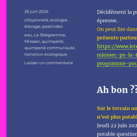
Publié
26 juin 2024
Décidément la pr
le
Catégories
citoyenneté
,
ecologie
,
épreuve.
élevage
,
pesticides
On peut lire da
Étiquettes
eau
,
Le Télégramme
,
présente partou
Miossec
,
quimperlé
,
https://www.let
quimperlé communauté
,
transition écologique
miossec-ps-la-
sur
Laisser un commentaire
programme-pour
Législatives
8ème
circonscription
Ah bon ?
:
paroles
et
paroles
Sur le terrain o
et
n’est plus potab
paroles
Jeudi 22 juin 20
potable questio