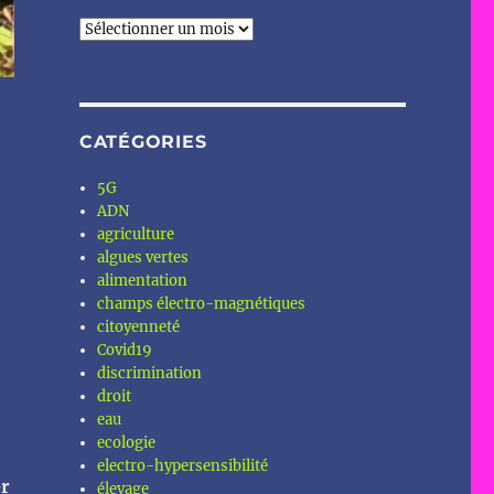
Archives
CATÉGORIES
5G
ADN
agriculture
algues vertes
alimentation
champs électro-magnétiques
citoyenneté
Covid19
discrimination
droit
eau
ecologie
electro-hypersensibilité
er
élevage