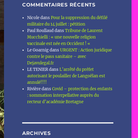
COMMENTAIRES RÉCENTS
Nicole
dans
Pour la suppression du défilé
militaire du 14 juillet : pétition
Paul Roullaud
dans
Tribune de Laurent
Mucchielli : « une nouvelle religion
vaccinale est née en Occident ! «
Le Goarnig
dans
URGENT : Action juridique
contre le pass sanitaire – avec
Dejavulegal.fr
LE TENIER
dans
L’arrêté du préfet
autorisant le poulailler de Langoëlan est
annulé!!!!
Rivière
dans
Covid – protection des enfants
: sommation interpellative auprès du
recteur d’académie Bretagne
ARCHIVES