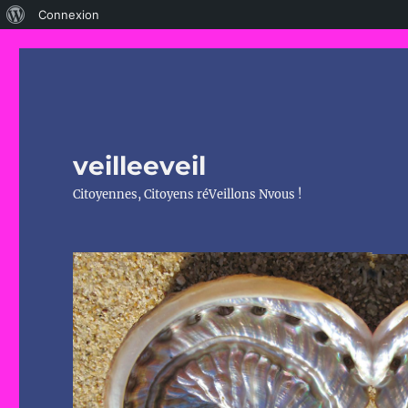
À
Connexion
propos
de
WordPress
veilleeveil
Citoyennes, Citoyens réVeillons Nvous !