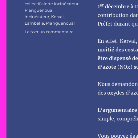
Étiquettes
collectif alerte incinérateur
er
1
décembre à 1
Planguenoual
,
contribution dan
incinérateur
,
Kerval
,
Lamballe
,
Planguenoual
Préfet durant qu
sur
Laisser un commentaire
Mobilisation
En effet, Kerval
contre
moitié des cost
le
nouvel
être dispensé de
incinérateur
d’azote
(NOx)
su
de
Planguenoual
:
Nous demandons 
11
des oxydes d’azo
décembre
à
Lamballe
L’argumentaire d
simple, compréh
Vous pouvez éga