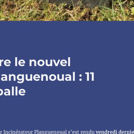
re le nouvel
languenoual : 11
alle
rte Incinérateur Planguenoual s’est rendu
vendredi derni