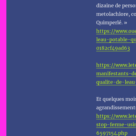
dizaine de perso
metolachlore, co
Quimperlé. »
https://www.oue
leau-potable-q
0182cf49ad63
https://www.let
manifestants-d
qualite-de-lea
Et quelques mois
agrandissements 
https://www.let
stop-ferme-usi
6597154.php