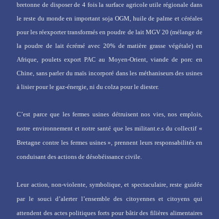
bretonne de disposer de
4 fois
la surface agricole utile régionale
dans
le reste du monde en important soja OGM, huile de palme et céréales
pour les réexporter transformés en poudre de lait MGV 20 (mélange de
la poudre de lait écrémé avec 20% de matière grasse végétale) en
Afrique, poulets export PAC au Moyen-Orient, viande de porc en
Chine, sans parler du maïs incorporé dans les méthaniseurs des usines
à lisier pour le gaz-énergie, ni du colza pour le diester.
C’est parce que les fermes usines détruisent nos vies, nos emplois,
notre environnement et notre santé que les militant.e.s du collectif «
Bretagne contre les fermes usines », prennent leurs responsabilités en
conduisant des actions de désobéissance civile.
Leur action, non-violente, symbolique, et spectaculaire, reste guidée
par le souci d’alerter l’ensemble des citoyennes et citoyens qui
attendent des actes politiques forts pour bâtir des filières alimentaires