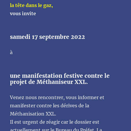
aux
la tête dans le gaz,
militants
vous invite
de
BCLFU
samedi 17 septembre 2022
à
une manifestation festive contre le
projet de Méthaniseur XXL.
Venez nous rencontrer, vous informer et
manifester contre les dérives de la
Méthanisation XXL.
Il est urgent de réagir car le dossier est
actuellement sur le Bureau du Préfet. La