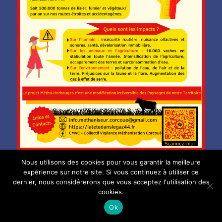
Nous utilisons des cookies pour vous garantir la meilleure
Publié
Catégories
Étique
1 septembre 2022
agriculture
,
luttes
,
methanisation
expérience sur notre site. Si vous continuez à utiliser ce
le
Corcoué
,
Corcoué sur Logne
,
méthanisation
Laisser un
dernier, nous considérerons que vous acceptez l'utilisation des
sur
commentaire
cookies.
Méthanisation
Ok
:
manifestation