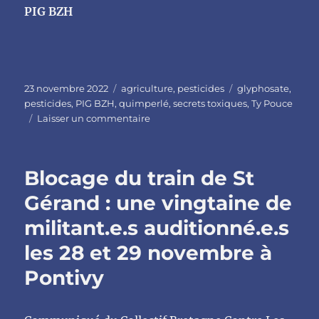
PIG BZH
Publié
Catégories
Étiquettes
23 novembre 2022
agriculture
,
pesticides
glyphosate
,
le
pesticides
,
PIG BZH
,
quimperlé
,
secrets toxiques
,
Ty Pouce
sur
Laisser un commentaire
30
novembre
:
Blocage du train de St
PIG
BZH
Gérand : une vingtaine de
et
militant.e.s auditionné.e.s
Secrets
Toxiques
les 28 et 29 novembre à
au
Café
Pontivy
des
Sciences
de