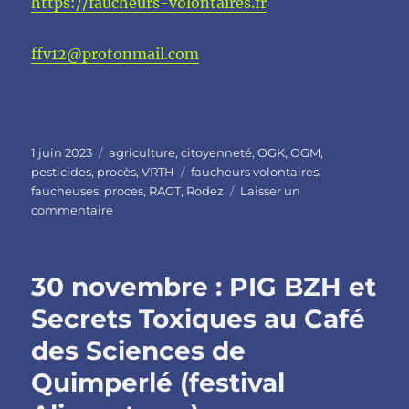
https://faucheurs-volontaires.fr
ffv12@protonmail.com
Publié
Catégories
1 juin 2023
agriculture
,
citoyenneté
,
OGK
,
OGM
,
le
Étiquettes
pesticides
,
procès
,
VRTH
faucheurs volontaires
,
faucheuses
,
proces
,
RAGT
,
Rodez
Laisser un
sur
commentaire
7
juin
à
30 novembre : PIG BZH et
Rodez
:
Secrets Toxiques au Café
Procès
des Sciences de
Faucheurs
Volontaires
Quimperlé (festival
suite
à