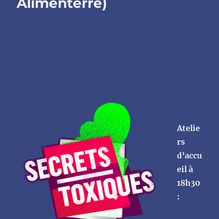
Alimenterre)
l’inspection
citoyenne
menée
à
la
RAGT
Atelie
rs
d’accu
eil à
18h30
: