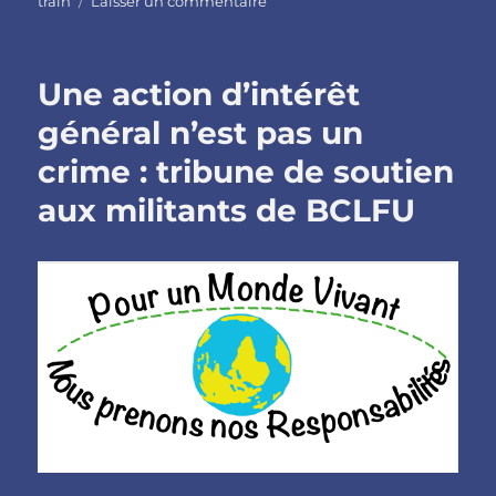
train
Laisser un commentaire
Blocage
du
train
Une action d’intérêt
de
St
général n’est pas un
Gérand
crime : tribune de soutien
:
une
aux militants de BCLFU
vingtaine
de
militant.e.s
auditionné.e.s
les
28
et
29
novembre
à
Pontivy