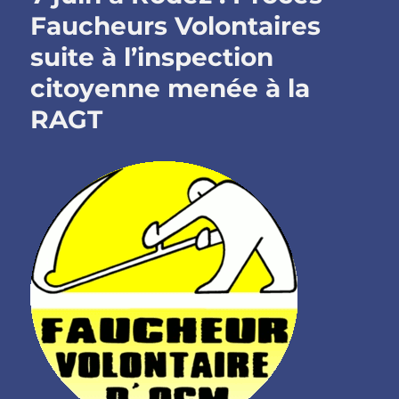
Faucheurs Volontaires
suite à l’inspection
citoyenne menée à la
RAGT