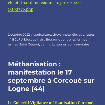
cheptel-surdimensionne-03-10-2022-
13192376.php
Publié
Catégories
2 octobre 2022
agriculture
,
citoyenneté
,
élevage
,
luttes
le
Étiquettes
BCLFU
,
blocage train
,
Bretagne contre les fermes
sur
usines
,
Saint Gérand
,
train
Laisser un commentaire
Une
action
d’intérêt
Méthanisation :
général
n’est
manifestation le 17
pas
septembre à Corcoué sur
un
crime
Logne (44)
:
tribune
de
Le Collectif Vigilance méthanisation Corcoué,
soutien