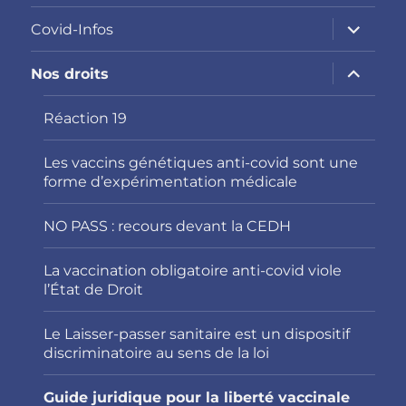
ouvrir
Covid-Infos
le
sous-
menu
ouvrir
Nos droits
le
sous-
menu
Réaction 19
Les vaccins génétiques anti-covid sont une
forme d’expérimentation médicale
NO PASS : recours devant la CEDH
La vaccination obligatoire anti-covid viole
l’État de Droit
Le Laisser-passer sanitaire est un dispositif
discriminatoire au sens de la loi
Guide juridique pour la liberté vaccinale