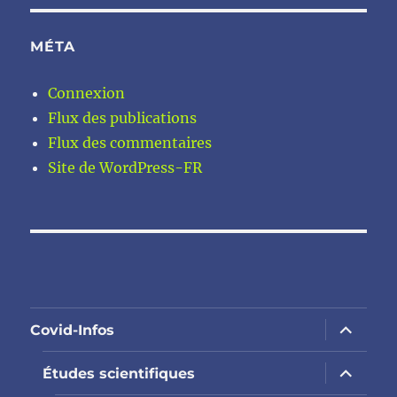
MÉTA
Connexion
Flux des publications
Flux des commentaires
Site de WordPress-FR
ouvrir
Covid-Infos
le
sous-
menu
ouvrir
Études scientifiques
le
sous-