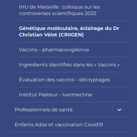
menu
IHU de Marseille : colloque sur les
controverses scientifiques 2022
Génétique moléculaire, éclairage du Dr
Christian Vélot (CRIIGEN)
Vaccins – pharmacovigilence
Ingrédients identifiés dans les « Vaccins »
Évaluation des vaccins – décryptages
Institut Pasteur – Ivermectine
ouvrir
Professionnels de santé
le
sous-
menu
Enfants Ados et vaccination Covid19