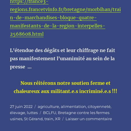
https://france3-
regions.francetvinfo.fr/bretagne/morbihan/trai
n-de-marchandises-bloque-quatre-
manifestants-de-la-region-interpelles-
2568608.html
L’étendue des dégâts et leur chiffrage ne fait
pas manifestement l’unanimité au sein de la
presse …
Nous réitérons notre soutien ferme et
chaleureux aux militant.e.s incriminé.e.s !!!
Publié
Catégories
27 juin 2022
agriculture
,
alimentation
,
citoyenneté
,
le
Étiquettes
élevage
,
luttes
BCLFU
,
Bretagne contre les fermes
sur
usines
,
St Gérand
,
train
,
XR
Laisser un commentaire
Train
de