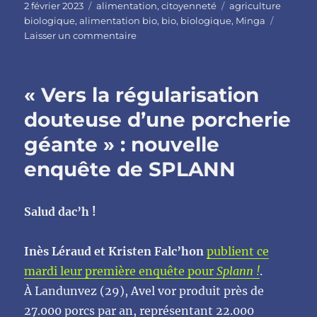
Publié
Catégories
Étiquettes
2 février 2023
alimentation
,
citoyenneté
agriculture
le
biologique
,
alimentation bio
,
bio
,
biologique
,
Minga
sur
Laisser un commentaire
Tribune
collective
:
« Vers la régularisation
l’alimentation
de
douteuse d’une porcherie
tous
géante » : nouvelle
doit
être
enquête de SPLANN
biologique
Salud dac’h !
Inès Léraud et Kristen Falc’hon
publient ce
mardi leur première enquête pour
Splann !
.
À Landunvez (29), Avel vor produit près de
27.000 porcs par an, représentant 22.000