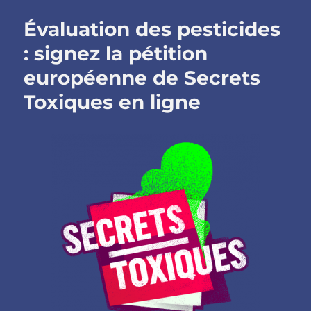
St
Évaluation des pesticides
Gérand
:
: signez la pétition
mise
européenne de Secrets
en
examen
Toxiques en ligne
des
militant.e