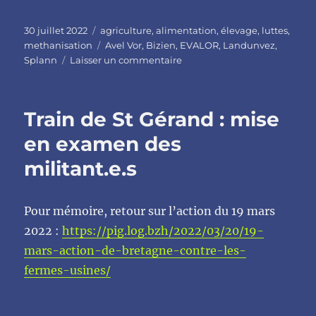
Publié
Catégories
30 juillet 2022
agriculture
,
alimentation
,
élevage
,
luttes
,
le
Étiquettes
methanisation
Avel Vor
,
Bizien
,
EVALOR
,
Landunvez
,
sur
Splann
Laisser un commentaire
«
Vers
la
Train de St Gérand : mise
régularisation
douteuse
en examen des
d’une
militant.e.s
porcherie
géante
»
:
Pour mémoire, retour sur l’action du 19 mars
nouvelle
2022 :
https://pig.log.bzh/2022/03/20/19-
enquête
mars-action-de-bretagne-contre-les-
de
SPLANN
fermes-usines/