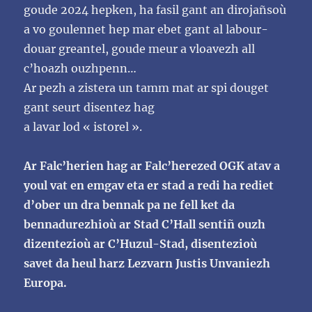
goude 2024 hepken,
ha fasil gant an dirojañsoù
a vo goulennet hep mar ebet gant al labour-
douar greantel, goude meur a
vloavezh all
c’hoazh ouzhpenn…
Ar pezh a zistera un tamm mat ar spi douget
gant seurt disentez hag
a lavar lod «
istorel
».
Ar Falc’herien hag ar Falc’herezed OGK atav a
youl vat en emgav eta er stad a redi ha rediet
d’ober
un dra bennak pa ne fell ket da
bennadurezhioù ar Stad C’Hall sentiñ ouzh
dizentezioù ar C’Huzul-
Stad, disentezioù
savet da heul harz Lezvarn Justis Unvaniezh
Europa.