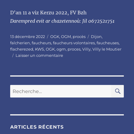
D’an 11 a viz Kerzu 2022, FV Bzh
Darempred evit ar chazetennoù: Jil 0672521751
Publié
Catégories
Étiquettes
13 décembre 2022
OGK
,
OGM
,
procès
Dijon
,
le
falcherien
,
faucheurs
,
faucheurs volontaires
,
faucheuses
,
flacherezed
,
KWS
,
OGK
,
ogm
,
proces
,
Villy
,
Villy le Moutier
sur
Laisser un commentaire
Procès
de
Dijon
:
communiqué
RE
Recherche
de
pour :
presse
des
Faucheureuses
Volontaires
d’OGM
ARTICLES RÉCENTS
Bzh