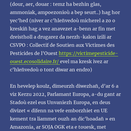
(dour, aer, douar
: temz ha bezhin glas,
ammoniak,
ampoezonioù a bep seurt..) hag hor
yec’hed (niver ar c’hleñvedoù micherel a zo o
kreskiñ hag a vez
anavezet
a-benn ar fin met
dreistholl a drugarez da nerzh-kalon izili ar
CSVPO
: Collectif de
Soutien aux Victimes des
Pesticides de l’Ouest
https://victimepesticide-
ouest.ecosolidaire.fr/
evel ma kresk ivez ar
c’hleñvedoù o tont diwar an endro)
En hevelep koulz, dimeurzh diwezhañ, d’ar 6 a
viz Kerzu 2022, Parlamant Europa, a-du gant ar
Stadoù ezel eus Unvaniezh Europa, en deus
divizet «
difenn na vefe emborzhiet en UE
kement tra
liammet ouzh an dic’hoadañ
» en
Amazonia, ar SOJA OGK eta e touesk, met