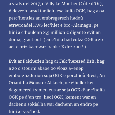
a viz Ebrel 2017, e Villy Le Moutier (Côte d’Or),
6
devezh-arad taolioù-esa kolfa OGK, hag a oa
perc’hentiez an embregerezh hadoù
etrevroadel KWS
lec’hiet e bro-Alamagn, pe
hini a c’houlenn 8,5 million € diganto evit an
domaj graet outi ( ar c’hilo
had colza OGK a zo
aet e briz kaer war-raok
: X dre 200
! ).
Evit
ar
Falcherien
hag
ar
Falc’herezed
Bzh,
hag
a
zo
o
stourm
abaoe
20
vloaz
a-enep
emborzhadurioù soja OGK e porzhioù Brest, An
Oriant ha Mouster Al Loch, ne c’heller ket
degemered tremen eus ar soja OGK
d’ar c’holfa
OGK pe d’an tro-heol OGK, kement war an
dachenn sokial ha war dachenn an endro pe
hini ar yec’hed.