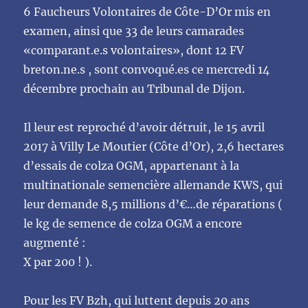
6
Faucheurs
Volontaires
de
Côte-D’Or
mis
en
examen,
ainsi
que
33
de
leurs
camarades
«comparant.e.s volontaires», dont 12 FV
breton.ne.s , sont convoqué.es ce mercredi 14
décembre
prochain au Tribunal de Dijon.
Il leur est reproché d’avoir détruit, le 15 avril
2017 à Villy Le Moutier (Côte d’Or), 2,6 hectares
d’essais de colza OGM, appartenant à la
multinationale semencière allemande KWS, qui
leur
demande 8,5 millions d’€…de réparations (
le kg de semence de colza OGM a encore
augmenté
:
X par 200
! ).
Pour les FV Bzh, qui luttent depuis 20 ans