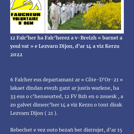
12 Falc’her ha Falc’herez a v-Breizh « barnet a
youl vat »
e Lezvarn Dijon, d’ar 14 a viz Kerzu
2022
6 Falcher eus departamant ar «
Côte-D’Or-21
»
lakaet dindan evezh gant ar justis warlene, ha
33 eus
o c’henseurted, 12 FV Bzh en o zouesk , a
zo galvet dimerc’her 14 a viz Kerzu o tont dirak
Lezvarn
Dijon ( 21 ).
Rebechet e vez outo bezañ bet distrujet, d’ar 15