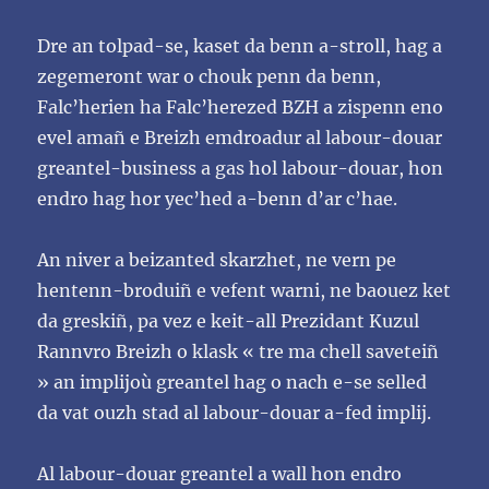
Dre an tolpad-se, kaset da benn a-stroll, hag a
zegemeront war o chouk penn da benn,
Falc’herien ha
Falc’herezed BZH a zispenn eno
evel amañ e Breizh emdroadur al labour-douar
greantel-business a
gas hol labour-douar, hon
endro hag hor yec’hed a-benn d’ar c’hae.
An niver a beizanted skarzhet, ne vern pe
hentenn-broduiñ e vefent warni, ne baouez ket
da greskiñ,
pa vez e keit-all Prezidant Kuzul
Rannvro Breizh o klask «
tre ma chell
saveteiñ
»
an implijoù
greantel
hag
o
nach
e-se
selled
da
vat
ouzh
stad
al
labour-douar
a-fed
implij.
Al labour-douar greantel a wall hon endro