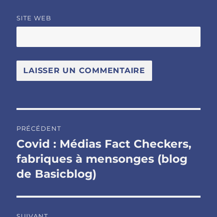
SITE WEB
Navigation
PRÉCÉDENT
de
Covid : Médias Fact Checkers,
Publication
précédente :
fabriques à mensonges (blog
l’article
de Basicblog)
SUIVANT