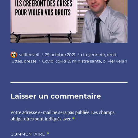
Auteur
Publié
Catégories
veilleeveil
29 octobre 2021
citoyenneté
,
droit
,
le
Étiquettes
luttes
,
presse
Covid
,
covid19
,
ministre santé
,
olivier véran
Laisser un commentaire
Votre adresse e-mail ne sera pas publiée.
Les champs
obligatoires sont indiqués avec
*
COMMENTAIRE
*