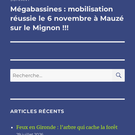
Mégabassines : mobilisation
Publication
suivante :
réussie le 6 novembre à Mauzé
sur le Mignon !!!
RE
Recherche
pour :
ARTICLES RÉCENTS
Feux en Gironde : l’arbre qui cache la forêt
29 juillet 2026