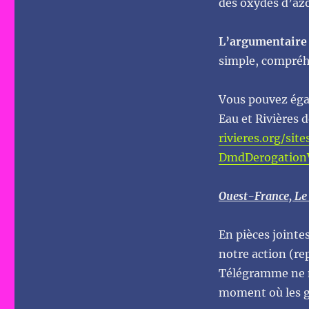
des oxydes d’azo
décembre
à
Lamballe
L’argumentaire d
simple, compréh
Vous pouvez éga
Eau et Rivières d
rivieres.org/sit
DmdDerogation
Ouest-France, Le
En pièces jointe
notre action (re
Télégramme ne m
moment où les ge