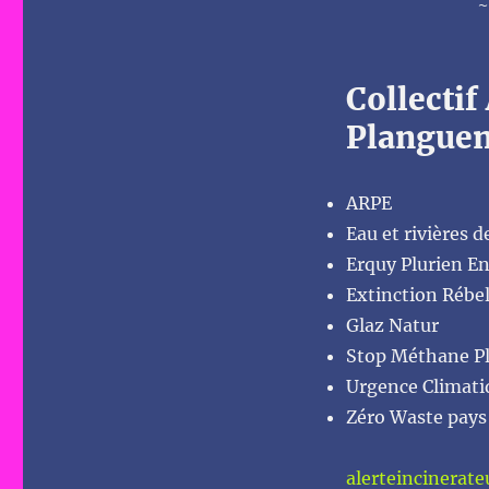
~
Collectif
Plangue
ARPE
Eau et rivières 
Erquy Plurien 
Extinction Rébel
Glaz Natur
Stop Méthane P
Urgence Climat
Zéro Waste pays
alerteincinera