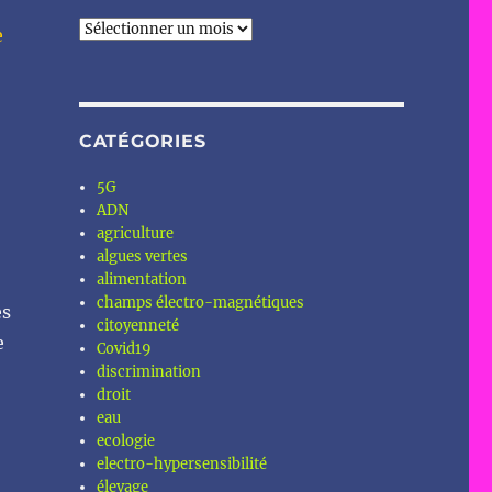
Archives
e
CATÉGORIES
5G
ADN
agriculture
algues vertes
alimentation
champs électro-magnétiques
es
citoyenneté
e
Covid19
discrimination
droit
eau
ecologie
electro-hypersensibilité
élevage