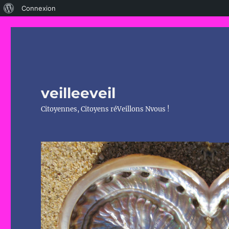
À
Connexion
propos
de
WordPress
veilleeveil
Citoyennes, Citoyens réVeillons Nvous !