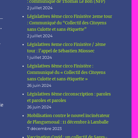
: communiqué de Thomas Le Bon (NFP)
2 juillet 2024
Législatives 8ème circo Finistère 2eme tour
 –
: Communiqué du “Collectif des Citoyens
t
.
sans Culotte et sans étiquette”
2 juillet 2024
r
Législatives 8eme circo Finistère / 2ème
tour : l’appel de Sébastien Miossec
1 juillet 2024
Législatives 8ème circo Finistère :
Communiqué du « Collectif des Citoyens
sans Culotte et sans étiquette »
26 juin 2024
Législatives 8ème circonscription : paroles
et paroles et paroles
de
26 juin 2024
Mobilisation contre le nouvel incinérateur
de Planguenoual : 11 décembre à Lamballe
7 décembre 2023
Vaccination Covid : un collectif de Sages-