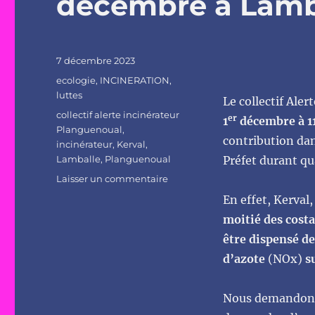
décembre à Lamb
Publié
7 décembre 2023
le
Catégories
ecologie
,
INCINERATION
,
luttes
Le collectif Ale
Étiquettes
collectif alerte incinérateur
er
1
décembre à 1
Planguenoual
,
contribution dan
incinérateur
,
Kerval
,
Lamballe
,
Planguenoual
Préfet durant qu
sur
Laisser un commentaire
Mobilisation
En effet, Kerval
contre
moitié des cost
le
nouvel
être dispensé de
incinérateur
d’azote
(NOx)
su
de
Planguenoual
:
Nous demandons 
11