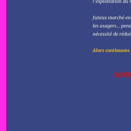
l’exploitation du 
Juteux marché en 
les usagers… penda
nécessité de rédui
Alors continuons
SOYO