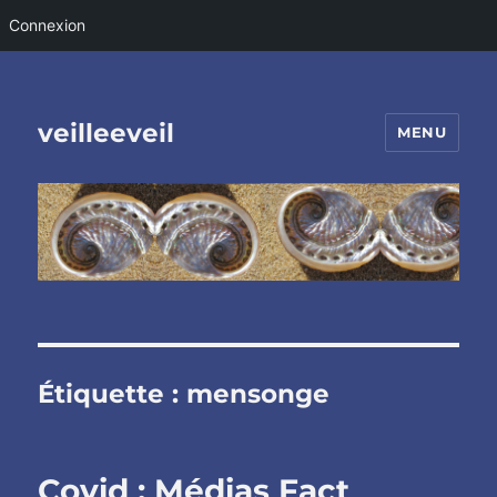
Connexion
veilleeveil
MENU
Étiquette :
mensonge
Covid : Médias Fact