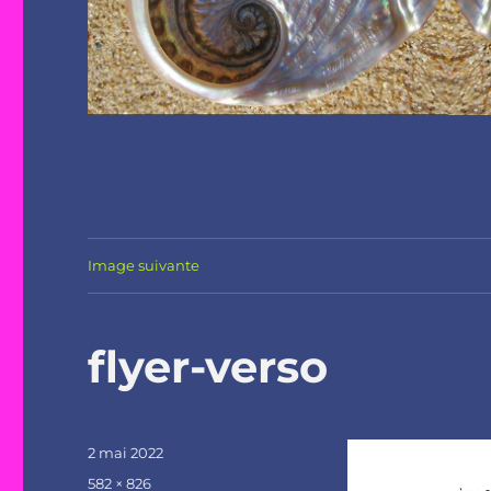
Image suivante
flyer-verso
Publié
2 mai 2022
le
Taille
582 × 826