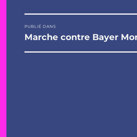
Navigation
PUBLIÉ DANS
de
Marche contre Bayer Mons
l’article