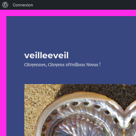
À
Connexion
propos
de
WordPress
veilleeveil
Citoyennes, Citoyens réVeillons Nvous !