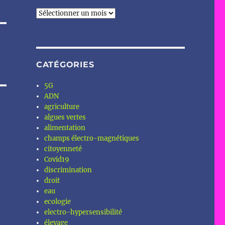
Archives
CATÉGORIES
5G
ADN
agriculture
algues vertes
alimentation
champs électro-magnétiques
citoyenneté
Covid19
discrimination
droit
eau
ecologie
electro-hypersensibilité
élevage